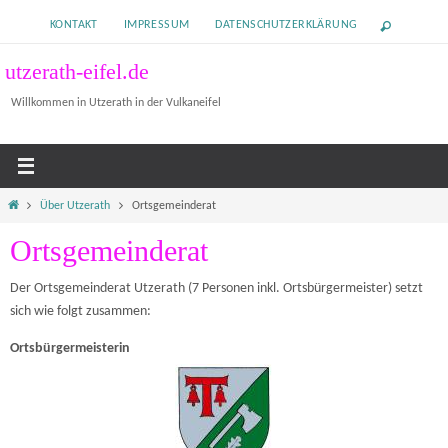
Zum
KONTAKT
IMPRESSUM
DATENSCHUTZERKLÄRUNG
Inhalt
springen
utzerath-eifel.de
Willkommen in Utzerath in der Vulkaneifel
Home
Über Utzerath
Ortsgemeinderat
Ortsgemeinderat
Der Ortsgemeinderat Utzerath (7 Personen inkl. Ortsbürgermeister) setzt
sich wie folgt zusammen:
Ortsbürgermeisterin