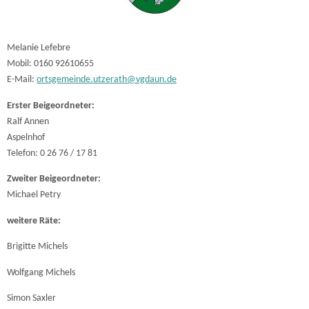
Melanie Lefebre
Mobil: 0160 92610655
E-Mail:
ortsgemeinde.utzerath@vgdaun.de
Erster Beigeordneter:
Ralf Annen
Aspelnhof
Telefon: 0 26 76 / 17 81
Zweiter Beigeordneter:
Michael Petry
weitere Räte:
Brigitte Michels
Wolfgang Michels
Simon Saxler