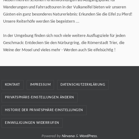
Neben mehren schönen Ferienwohnungen als Ausgangspunkt für
Wanderungen und Fahrradtouren in der Vulkaneifel bieten wir unseren
Gästen ein ganz besonderes Naturerlebnis: Erkunden Sie die Eifel zu Pferd!
Unsere Reiterhöfe werden Sie begeistern ...
In der Umgebung finden sich noch viele weitere Ausflugsziele für jeden
Geschmack: Entdecken Sie den Nürburgring, die Römerstadt Trier, die
Weine der Mosel und vieles mehr - Werden auch Sie eifelsüchtig !
KONTAKT
IMPRESSUM
DATENSCHUTZERKLÄRUNG
PRIVATSPHÄRE-EINSTELLUNGEN ÄNDERN
HISTORIE DER PRIVATSPHÄRE-EINSTELLUNGEN
EINWILLIGUNGEN WIDERRUFEN
Powered by
Nirvana
&
WordPress.