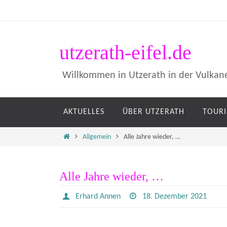
Zum
Inhalt
springen
utzerath-eifel.de
Willkommen in Utzerath in der Vulkane
Zum
AKTUELLES
ÜBER UTZERATH
TOUR
Inhalt
springen
Home
Allgemein
Alle Jahre wieder, …
Alle Jahre wieder, …
Erhard Annen
18. Dezember 2021