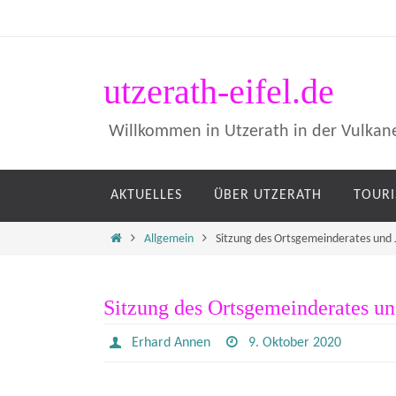
Zum
Inhalt
springen
utzerath-eifel.de
Willkommen in Utzerath in der Vulkane
Zum
AKTUELLES
ÜBER UTZERATH
TOUR
Inhalt
springen
Home
Allgemein
Sitzung des Ortsgemeinderates und
Sitzung des Ortsgemeinderates un
Erhard Annen
9. Oktober 2020