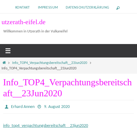
Zum
KONTAKT
IMPRESSUM
DATENSCHUTZERKLÄRUNG
Inhalt
springen
utzerath-eifel.de
Willkommen in Utzerath in der Vulkaneifel
Home
Info_TOP4_Verpachtungsbereitschaft__23Jun2020
Info_TOP4_Verpachtungsbereitschaft__23Jun2020
Info_TOP4_Verpachtungsbereitsch
aft__23Jun2020
Erhard Annen
9. August 2020
info_top4_verpachtungsbereitschaft__23jun2020