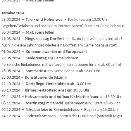
30.04.2025 –
Maibaum stellen
Termine 2024
29.03.2024 –
Täler- und Höhenweg
– Karfreitag um 10.00 Uhr
Begehen/Befahren und nach dem Rechten sehen? Start am Gemeindehaus
30.04.2024 –
Maibaum stellen
19.05.2024 – Pfingstsonntag
Dorffest
— JA, na klar, wie im letzten Jahr!
Auch in diesem Jahr findet wieder ein Dorffest am Gemeindehaus statt.
09.06.2024 –
Kommunalwahlen und Europawahl
29.06.2024 –
Seniorentag
am Gemeindehaus
Persönliche Einladungen mit weiteren Informationen für alle ab 60 Jahre!
18.08.2024 –
Sommerfest
am Gemeindehaus ab 12.00 Uhr
28.08.2024 –
Konstituierende Sitzung
12.10.2024 –
Dorfpflege- Herbstaktion
ab 10.00 Uhr
20.10.2024 –
Kirmes Festgottesdienst
um 10.30 Uhr
02.11.2024 –
Holzsammeln und Aufbau für Martinsfeuer
ab 13.30 Uhr
08.11.2024 –
Martinszug
mit anschl. Beisammensein – Start 18.45 Uhr
06.12.2024 –
Nikolausfeier
im Gemeindehaus – Beginn um 16.00 Uhr
14.12.2024 –
Lichterfahrt
nach Einbruch der Dunkelheit (Startzeit folgt)