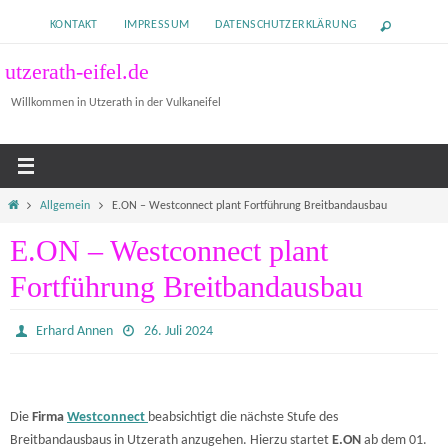
Zum
KONTAKT
IMPRESSUM
DATENSCHUTZERKLÄRUNG
Inhalt
springen
utzerath-eifel.de
Willkommen in Utzerath in der Vulkaneifel
Home
Allgemein
E.ON – Westconnect plant Fortführung Breitbandausbau
E.ON – Westconnect plant
Fortführung Breitbandausbau
Erhard Annen
26. Juli 2024
Die
Firma
Westconnect
beabsichtigt die nächste Stufe des
Breitbandausbaus in Utzerath anzugehen. Hierzu startet
E.ON
ab dem 01.