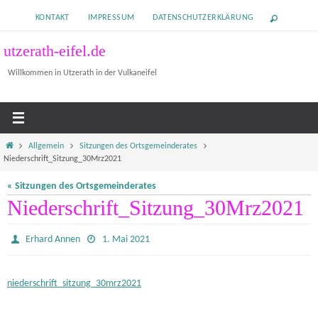
Zum
KONTAKT
IMPRESSUM
DATENSCHUTZERKLÄRUNG
Inhalt
springen
utzerath-eifel.de
Willkommen in Utzerath in der Vulkaneifel
Home
Allgemein
Sitzungen des Ortsgemeinderates
Niederschrift_Sitzung_30Mrz2021
« Sitzungen des Ortsgemeinderates
Niederschrift_Sitzung_30Mrz2021
Erhard Annen
1. Mai 2021
niederschrift_sitzung_30mrz2021